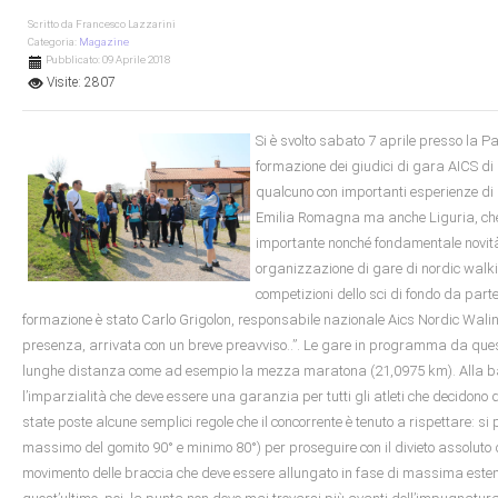
Scritto da
Francesco Lazzarini
Categoria:
Magazine
Pubblicato: 09 Aprile 2018
Visite: 2807
Si è svolto sabato 7 aprile presso la Pa
formazione dei giudici di gara AICS di n
qualcuno con importanti esperienze di 
Emilia Romagna ma anche Liguria, che s
importante nonché fondamentale novità. 
organizzazione di gare di nordic walki
competizioni dello sci di fondo da part
formazione è stato Carlo Grigolon, responsabile nazionale Aics Nordic Waling
presenza, arrivata con un breve preavviso..”. Le gare in programma da ques
lunghe distanza come ad esempio la mezza maratona (21,0975 km). Alla base
l’imparzialità che deve essere una garanzia per tutti gli atleti che decidon
state poste alcune semplici regole che il concorrente è tenuto a rispettare: si
massimo del gomito 90° e minimo 80°) per proseguire con il divieto assoluto d
movimento delle braccia che deve essere allungato in fase di massima estensi