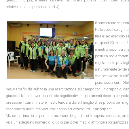
quest’ultimo, poi, la punta non deve mai trovarsi più avanti dell’impugnatur
relativo al piede posteriore (art.4).
Il concorrente che no
Nello specifico ogni 
finale: ad esempio se
aggiunti 20 minuti; 1
minuti a seconda che 
postura non è corret
regolamento privilegi
naturalmente tende a
competitivo sarà dif
penalizzazioni… Oltre 
misurarsi fin da subito in una esercitazione sul campo con un gruppo di camm
giudici. Il fatto di aver riscontrato significativi miglioramenti dopo la segnal
pressione il camminatore medio tenda a dare il meglio di sé proprio per migli
sono emersi molti interventi che hanno arricchito tutti i partecipanti.
Ma se il primo corso per la formazione dei giudici si è appena concluso, pres
Aics un adeguato numero di giudici per poter meglio affrontare l’organizzazi