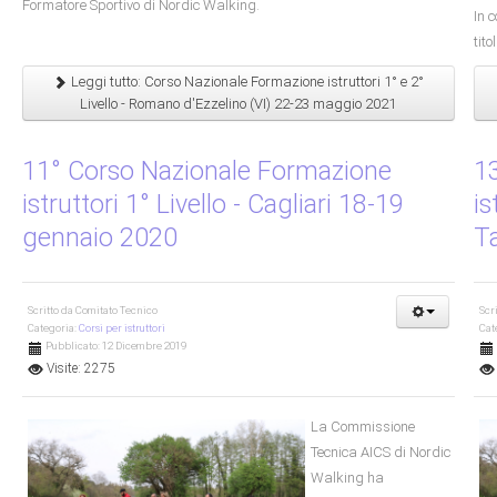
Formatore Sportivo di Nordic Walking.
In 
tito
Leggi tutto: Corso Nazionale Formazione istruttori 1° e 2°
Livello - Romano d'Ezzelino (VI) 22-23 maggio 2021
11° Corso Nazionale Formazione
1
istruttori 1° Livello - Cagliari 18-19
is
gennaio 2020
T
Scritto da
Comitato Tecnico
Scr
Categoria:
Corsi per istruttori
Cat
Pubblicato: 12 Dicembre 2019
Visite: 2275
La Commissione
Tecnica AICS di Nordic
Walking ha