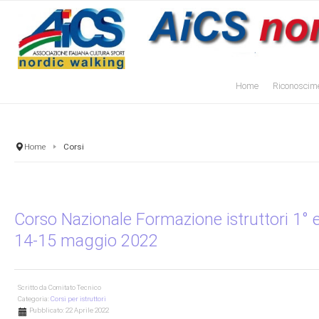
Home
Riconoscime
Home
Corsi
Corso Nazionale Formazione istruttori 1° e
14-15 maggio 2022
Scritto da
Comitato Tecnico
Categoria:
Corsi per istruttori
Pubblicato: 22 Aprile 2022