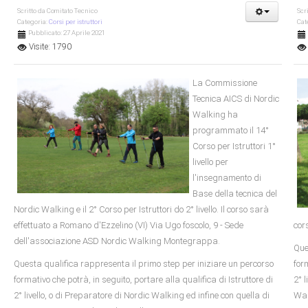
Scritto da
Comitato Tecnico
Scr
Categoria:
Corsi per istruttori
Cat
Pubblicato: 27 Aprile 2021
Visite: 1790
La Commissione
Tecnica AICS di Nordic
Walking ha
programmato il 14°
Corso per Istruttori 1°
livello per
l'insegnamento di
Base della tecnica del
Nordic Walking e il 2° Corso per Istruttori do 2° livello. Il corso sarà
effettuato a Romano d'Ezzelino (VI) Via Ugo foscolo, 9 - Sede
cor
dell'associazione ASD Nordic Walking Montegrappa.
Que
Questa qualifica rappresenta il primo step per iniziare un percorso
form
formativo che potrà, in seguito, portare alla qualifica di Istruttore di
2° 
2° livello, o di Preparatore di Nordic Walking ed infine con quella di
Wal