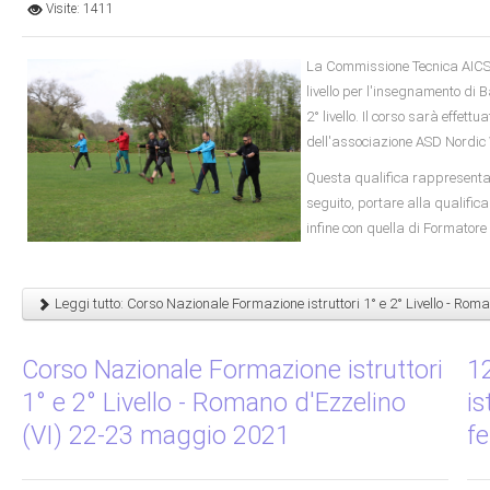
Visite: 1411
La Commissione Tecnica AICS 
livello per l'insegnamento di B
2° livello. Il corso sarà effet
dell'associazione ASD Nordi
Questa qualifica rappresenta i
seguito, portare alla qualifica
infine con quella di Formatore
Leggi tutto: Corso Nazionale Formazione istruttori 1° e 2° Livello - Ro
Corso Nazionale Formazione istruttori
1
1° e 2° Livello - Romano d'Ezzelino
is
(VI) 22-23 maggio 2021
f