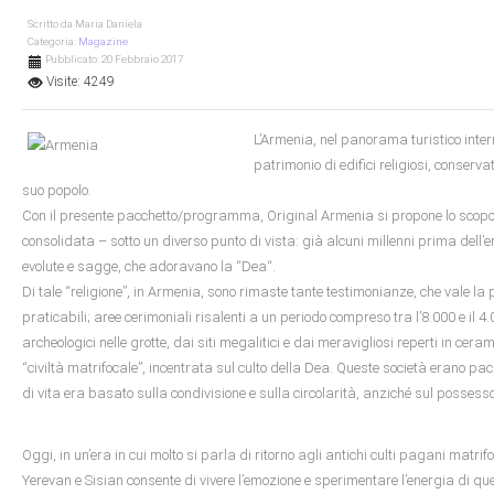
Scritto da
Maria Daniela
Categoria:
Magazine
Pubblicato: 20 Febbraio 2017
Visite: 4249
L’Armenia, nel panorama turistico inter
patrimonio di edifici religiosi, conserva
suo popolo.
Con il presente pacchetto/programma, Original Armenia si propone lo scopo di m
consolidata – sotto un diverso punto di vista: già alcuni millenni prima dell’e
evolute e sagge, che adoravano la “Dea“.
Di tale “religione”, in Armenia, sono rimaste tante testimonianze, che vale la p
praticabili; aree cerimoniali risalenti a un periodo compreso tra l’8.000 e il 
archeologici nelle grotte, dai siti megalitici e dai meravigliosi reperti in cer
“civiltà matrifocale”, incentrata sul culto della Dea. Queste società erano paci
di vita era basato sulla condivisione e sulla circolarità, anziché sul possess
Oggi, in un’era in cui molto si parla di ritorno agli antichi culti pagani mat
Yerevan e Sisian consente di vivere l’emozione e sperimentare l’energia di quel