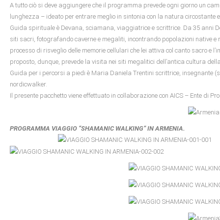
A tutto ciò si deve aggiungere che il programma prevede ogni giorno un camm
lunghezza – ideato per entrare meglio in sintonia con la natura circostante e 
Guida spirituale è Devana, sciamana, viaggiatrice e scrittrice. Da 35 anni D
siti sacri, fotografando caverne e megaliti, incontrando popolazioni native e 
processo di risveglio delle memorie cellulari che lei attiva col canto sacro e l’
proposto, dunque, prevede la visita nei siti megalitici dell’antica cultura de
Guida per i percorsi a piedi è Maria Daniela Trentini scrittrice, insegnante 
nordicwalker.
Il presente pacchetto viene effettuato in collaborazione con AICS – Ente di P
PROGRAMMA VIAGGIO “SHAMANIC WALKING” IN ARMENIA.