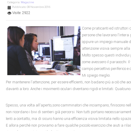
Categoria:
Magazine
Pubblicato: 08 Novembre 2016
Visite: 2922
Come praticanti ed istruttori
persone che lavorano l'intera
oppure un impiego manuale di 
attenzione visiva sempre alla
Molto spesso questi individui
come avessero il paraocchi. Il 
campo percettivo periferico e
Mi spiego meglio.
Per mantenere l'attenzione, per essere efficienti, non badano più a ciò che acc
davanti a loro. Anche i movimenti oculari diventano rigidi e limitati. Qualcuno 
Spesso, una volta all'aperto,sono camminatori che inciampano, finiscono ne
non ricordano i bivi di sentieri già percorsi. Non tutti portano necessariamente
lenti a contatto, ma di sicuro hanno una efficienza visiva limitata nello spazi
E allora perchè non proviamo a fare qualche piccolo esercizio che aiuti a rila