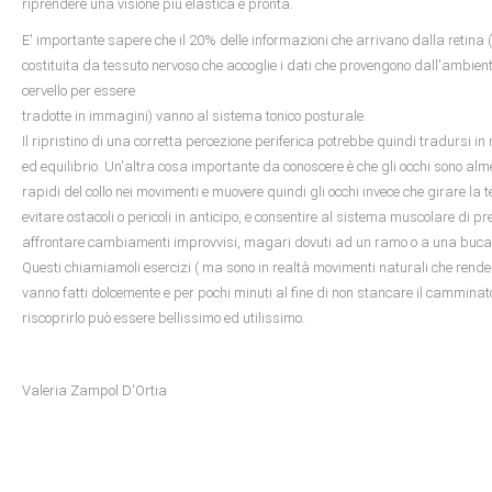
riprendere una visione più elastica e pronta.
E' importante sapere che il 20% delle informazioni che arrivano dalla retina (
costituita da tessuto nervoso che accoglie i dati che provengono dall'ambiente
cervello per essere
tradotte in immagini) vanno al sistema tonico posturale.
Il ripristino di una corretta percezione periferica potrebbe quindi tradursi in
ed equilibrio. Un'altra cosa importante da conoscere è che gli occhi sono alme
rapidi del collo nei movimenti e muovere quindi gli occhi invece che girare la t
evitare ostacoli o pericoli in anticipo, e consentire al sistema muscolare di p
affrontare cambiamenti improvvisi, magari dovuti ad un ramo o a una buca
Questi chiamiamoli esercizi ( ma sono in realtà movimenti naturali che rend
vanno fatti dolcemente e per pochi minuti al fine di non stancare il camminat
riscoprirlo può essere bellissimo ed utilissimo.
Valeria Zampol D'Ortia