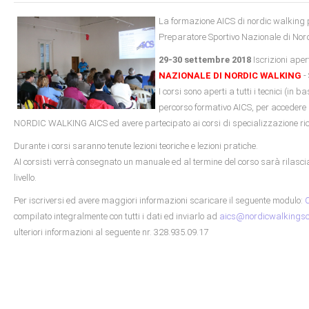
La formazione AICS di nordic walking
Preparatore Sportivo Nazionale di Nor
29-30 settembre 2018
Iscrizioni aper
NAZIONALE DI NORDIC WALKING
-
I corsi sono aperti a tutti i tecnici (in b
percorso formativo AICS, per accedere 
NORDIC WALKING AICS ed avere partecipato ai corsi di specializzazione richi
Durante i corsi saranno tenute lezioni teoriche e lezioni pratiche.
AI corsisti verrà consegnato un manuale ed al termine del corso sarà rilasciat
livello.
Per iscriversi ed avere maggiori informazioni scaricare il seguente modulo:
C
compilato integralmente con tutti i dati ed inviarlo ad
aics@nordicwalkingsc
ulteriori informazioni al seguente nr. 328.935.09.17