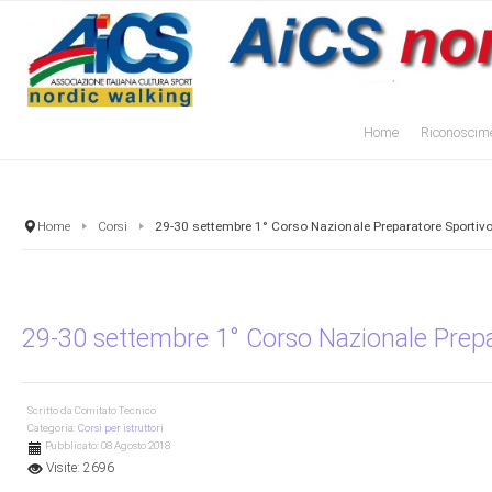
Home
Riconoscime
Home
Corsi
29-30 settembre 1° Corso Nazionale Preparatore Sportivo
29-30 settembre 1° Corso Nazionale Prepa
Scritto da
Comitato Tecnico
Categoria:
Corsi per istruttori
Pubblicato: 08 Agosto 2018
Visite: 2696